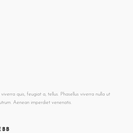
iverra quis, feugiat a, tellus. Phasellus viverra nulla ut
rutrum. Aenean imperdiet venenatis.
EBB