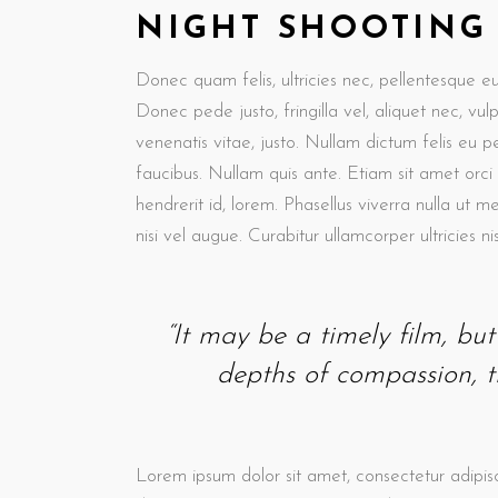
NIGHT SHOOTING
Donec quam felis, ultricies nec, pellentesque e
Donec pede justo, fringilla vel, aliquet nec, vul
venenatis vitae, justo. Nullam dictum felis eu p
faucibus. Nullam quis ante. Etiam sit amet orci
hendrerit id, lorem. Phasellus viverra nulla ut m
nisi vel augue. Curabitur ullamcorper ultricies nis
“It may be a timely film, but i
depths of compassion, th
Lorem ipsum dolor sit amet, consectetur adipisc