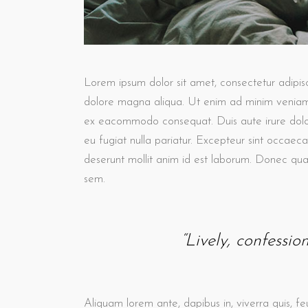
Lorem ipsum dolor sit amet, consectetur adipisc
dolore magna aliqua. Ut enim ad minim veniam, q
ex eacommodo consequat. Duis aute irure dolor 
eu fugiat nulla pariatur. Excepteur sint occaec
deserunt mollit anim id est laborum. Donec quam 
sem.
“Lively, confessio
Aliquam lorem ante, dapibus in, viverra quis, feu