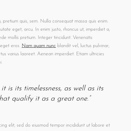
u, pretium quis, sem. Nulla consequat massa quis enim.
putate eget, arcu. In enim justo, rhoncus ut, imperdiet a,
ede mollis pretium. Integer tincidunt. Venenatis
 eget eros.
Nam quam nunc
blandit vel, luctus pulvinar,
etus varius laoreet. Aenean imperdiet. Etiam ultricies
i.
t is its timelessness, as well as its
at qualify it as a great one.”
ing elit, sed do eiusmod tempor incididunt ut labore et