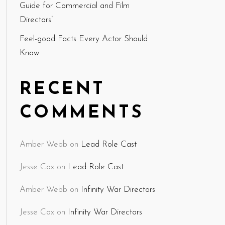
Guide for Commercial and Film
Directors”
Feel-good Facts Every Actor Should
Know
RECENT
COMMENTS
Amber Webb
on
Lead Role Cast
Jesse Cox
on
Lead Role Cast
Amber Webb
on
Infinity War Directors
Jesse Cox
on
Infinity War Directors