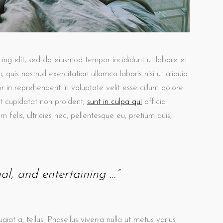
ing elit, sed do eiusmod tempor incididunt ut labore et
uis nostrud exercitation ullamco laboris nisi ut aliquip
in reprehenderit in voluptate velit esse cillum dolore
at cupidatat non proident,
sunt in culpa qui
officia
felis, ultricies nec, pellentesque eu, pretium quis,
nal, and entertaining …”
giat a, tellus. Phasellus viverra nulla ut metus varius