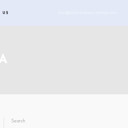
ken@old.kenlazercasting.com
 US
A
Search