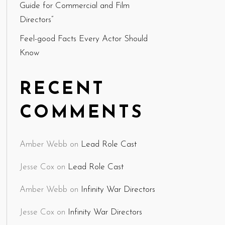
Guide for Commercial and Film
Directors”
Feel-good Facts Every Actor Should
Know
RECENT
COMMENTS
Amber Webb
on
Lead Role Cast
Jesse Cox
on
Lead Role Cast
Amber Webb
on
Infinity War Directors
Jesse Cox
on
Infinity War Directors