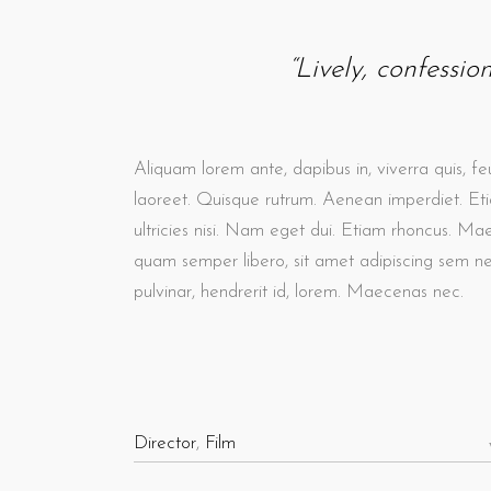
“Lively, confessio
Aliquam lorem ante, dapibus in, viverra quis, feu
laoreet. Quisque rutrum. Aenean imperdiet. Etia
ultricies nisi. Nam eget dui. Etiam rhoncus. M
quam semper libero, sit amet adipiscing sem n
pulvinar, hendrerit id, lorem. Maecenas nec.
Director
,
Film