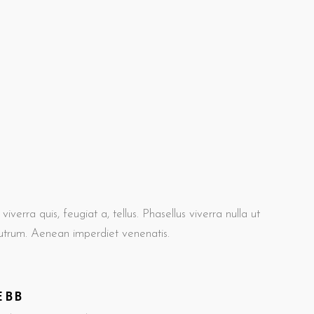
iverra quis, feugiat a, tellus. Phasellus viverra nulla ut
rutrum. Aenean imperdiet venenatis.
EBB