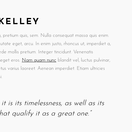
 KELLEY
u, pretium quis, sem. Nulla consequat massa quis enim.
putate eget, arcu. In enim justo, rhoncus ut, imperdiet a,
ede mollis pretium. Integer tincidunt. Venenatis
 eget eros.
Nam quam nunc
blandit vel, luctus pulvinar,
etus varius laoreet. Aenean imperdiet. Etiam ultricies
i.
t is its timelessness, as well as its
at qualify it as a great one.”