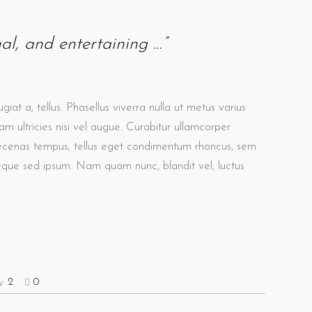
nal, and entertaining …”
giat a, tellus. Phasellus viverra nulla ut metus varius
m ultricies nisi vel augue. Curabitur ullamcorper
aecenas tempus, tellus eget condimentum rhoncus, sem
eque sed ipsum. Nam quam nunc, blandit vel, luctus
2
0