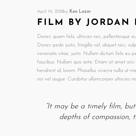
April 19, 2018
by
Ken Lazer
FILM BY JORDAN
Donec quam felis, ultricies nec, pellentesque e
Donec pede justo, fringilla vel, aliquet nec, vul
venenatis vitae, justo. Nullam dictum felis eu p
faucibus. Nullam quis ante. Etiam sit amet orci
hendrerit id, lorem. Phasellus viverra nulla ut m
nisi vel augue. Curabitur ullamcorper ultricies nis
“It may be a timely film, but i
depths of compassion, th