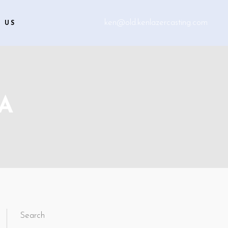
ken@old.kenlazercasting.com
 US
A
Search